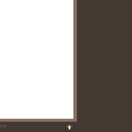
s.fr)
.