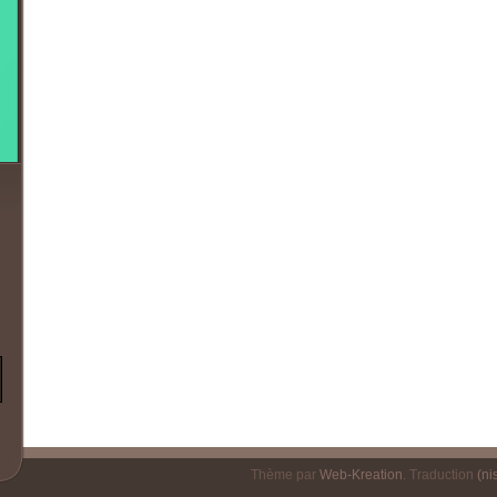
Thème par
Web-Kreation
. Traduction
(nis