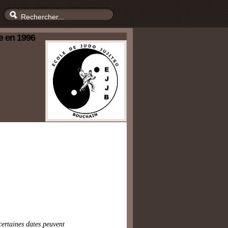
e en 1996
certaines dates peuvent