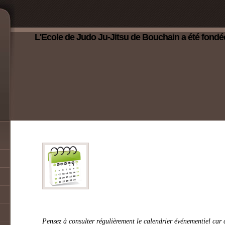
L'Ecole de Judo Ju-Jitsu de Bouchain a été fondé
Pensez à consulter régulièrement le calendrier événementiel car 