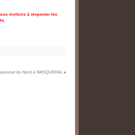
us invitons à respecter les
ts.
pionnat du Nord à WASQUEHAL
»