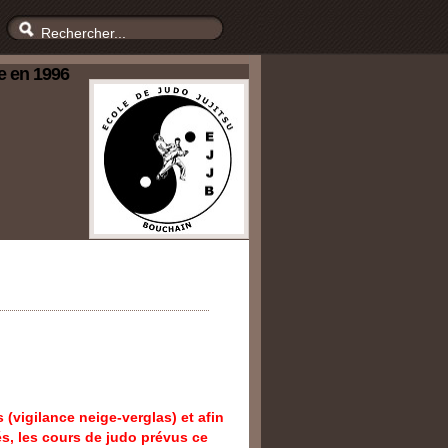
e en 1996
(vigilance neige-verglas) et afin
és, les cours de judo prévus ce