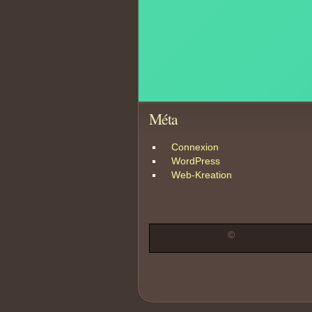
Méta
Connexion
us font
WordPress
Web-Kreation
©