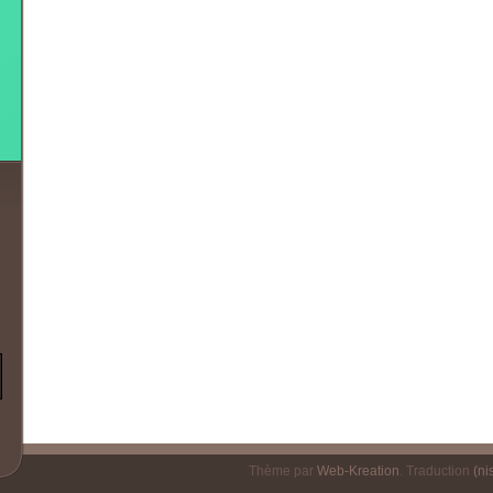
Thème par
Web-Kreation
. Traduction
(nis