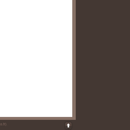
s.fr)
.