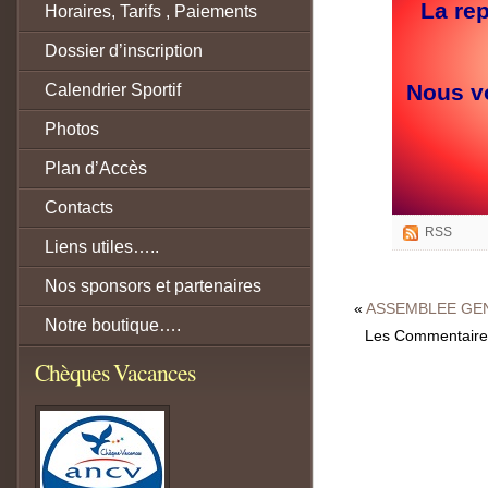
La re
Horaires, Tarifs , Paiements
Dossier d’inscription
Nous vo
Calendrier Sportif
Photos
Plan d’Accès
Contacts
RSS
Liens utiles…..
Nos sponsors et partenaires
«
ASSEMBLEE GE
Notre boutique….
Les Commentaires
Chèques Vacances