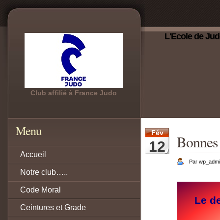
L'Ecole de Jud
Club affilié à France Judo
Menu
Fév
Bonnes
12
Accueil
Par wp_adm
Notre club…..
Code Moral
Le de
Ceintures et Grade