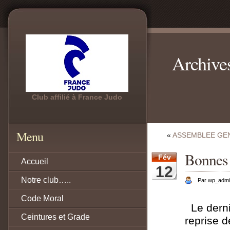
Archives
Club affilié à France Judo
Menu
«
ASSEMBLEE GE
Bonnes
Fév
Accueil
12
Notre club…..
Par wp_adm
Code Moral
Le dernie
Ceintures et Grade
reprise 