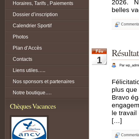
2026. No
Horaires, Tarifs , Paiements
belles
Dossier d’inscription
Commentai
Calendrier Sportif
Photos
Plan d’Accès
Résulta
Fév
1
Contacts
Par wp_adm
Liens utiles…..
Félicitat
Nos sponsors et partenaires
plus que 
Notre boutique….
Bravo ég
Chèques Vacances
engageme
le travai
[…]
Commentai