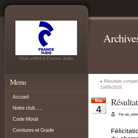
Archive
Club affilié à France Judo
Menu
«
Résultats compéti
10/05/2025
Accueil
Résulta
Mai
4
Notre club…..
Par wp_adm
Code Moral
Félicitat
Ceintures et Grade