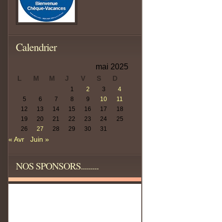
Calendrier
mai 2025
L
M
M
J
V
S
D
1
2
3
4
5
6
7
8
9
10
11
12
13
14
15
16
17
18
19
20
21
22
23
24
25
26
27
28
29
30
31
« Avr
Juin »
NOS SPONSORS.........