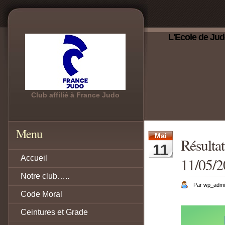
L'Ecole de Jud
Club affilié à France Judo
Menu
Mai
Résult
11
Accueil
11/05/
Notre club…..
Par wp_adm
Code Moral
Ceintures et Grade