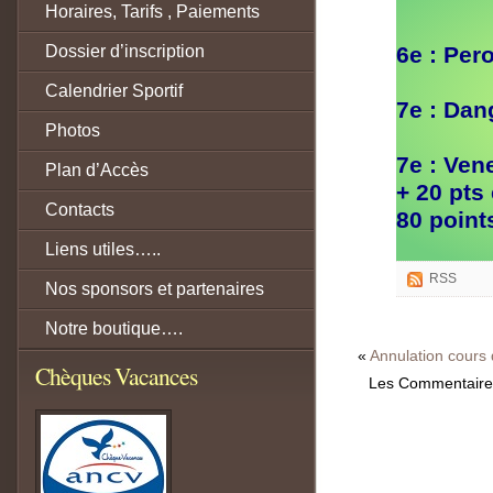
Horaires, Tarifs , Paiements
Dossier d’inscription
6e : Per
Calendrier Sportif
7e : Da
Photos
7e : Ven
Plan d’Accès
+ 20 pts
Contacts
80 point
Liens utiles…..
RSS
Nos sponsors et partenaires
Notre boutique….
«
Annulation cours
Chèques Vacances
Les Commentaires