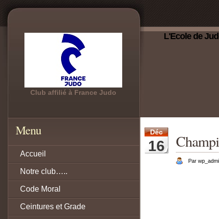
L'Ecole de Jud
Club affilié à France Judo
Menu
Déc
Champio
16
Accueil
Par wp_adm
Notre club…..
Code Moral
Ceintures et Grade