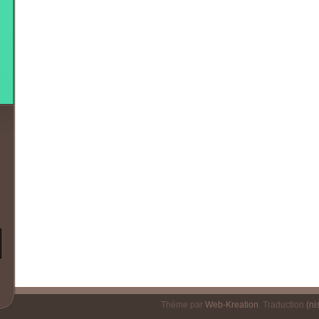
Thème par
Web-Kreation
. Traduction
(nis