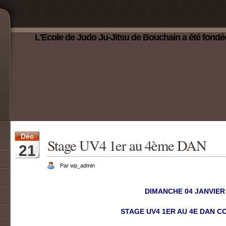
L'Ecole de Judo Ju-Jitsu de Bouchain a été fondé
Déc
Stage UV4 1er au 4ème DAN
21
Par wp_admin
DIMANCHE 04 JANVIER
STAGE UV4 1ER AU 4E DAN C