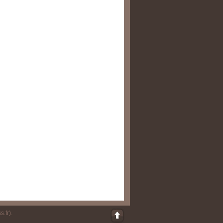
s.fr)
.