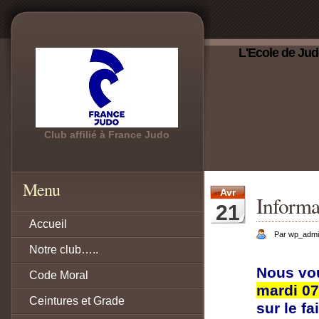
L'Ecole de Jud
Club affilié à France Judo
Menu
Avr
Informat
21
Accueil
Par wp_adm
Notre club…..
Nous vo
Code Moral
mardi 07
Ceintures et Grade
sur le fa