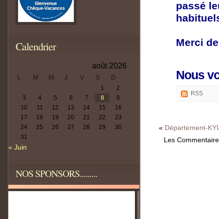
passé le
habituel
Merci de
Calendrier
août 2026
Nous vo
L
M
M
J
V
S
D
1
2
RSS
3
4
5
6
7
8
9
10
11
12
13
14
15
16
17
18
19
20
21
22
23
24
25
26
27
28
29
30
«
Département-KYU
31
Les Commentaires
« Juin
NOS SPONSORS.........