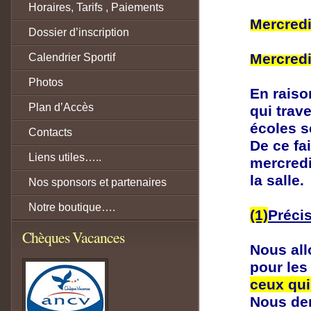
Horaires, Tarifs , Paiements
Mercredi 
Dossier d’inscription
Mercredi
Calendrier Sportif
Photos
En raiso
Plan d’Accès
qui trav
écoles s
Contacts
De ce fai
Liens utiles…..
mercredi
la salle.
Nos sponsors et partenaires
Notre boutique….
(1)
Précis
Chèques Vacances
Nous all
pour le
ceux qui
Nous de