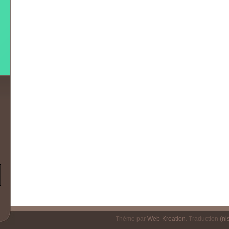
Thème par
Web-Kreation
. Traduction
(nis