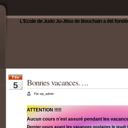
L'Ecole de Judo Ju-Jitsu de Bouchain a été fondé
Fév
Bonnes vacances….
5
Par wp_admin
ATTENTION !!!!!
Aucun cours n’est assuré pendant les vacances 
Dernier cours avant les vacances scolaires le jeudi 0