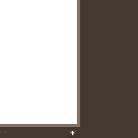
s.fr)
.