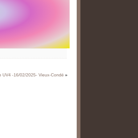
e UV4 -16/02/2025- Vieux-Condé
»